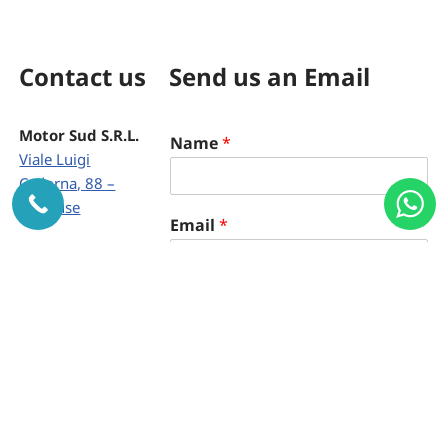
Contact us
Send us an Email
Motor Sud S.R.L.
Name
*
Viale Luigi
Cadorna, 88 –
Syracuse
E
Email
*
m
a
Contact details
i
Phone:
0931
l
Comment or Message
*
464166
*
Fax/WhatsApp:
N
a
0931 464167
m
E-mail:
e
info@motorsud.it