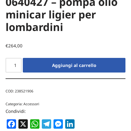
0640427 – pompa olio
minicar ligier per
lombardini
€
264,00
Aggiungi al carrello
COD:
238521906
Categoria:
Accessori
Condividi:
Facebook
X
WhatsApp
Telegram
Messenger
LinkedIn