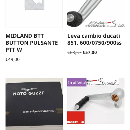
MIDLAND BTT
Leva cambio ducati
BUTTON PULSANTE
851. 600/0750/900ss
PTT W
€
63,67
€
57,00
€
49,00
In offerta!