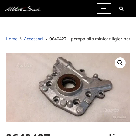
Vai
al
contenuto
Home
\
Accessori
\
0640427 – pompa olio minicar ligier per l