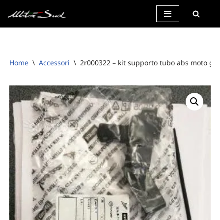
Vai
al
contenuto
Home
\
Accessori
\
2r000322 – kit supporto tubo abs moto guz