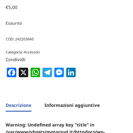
€
5,00
Esaurito
COD:
242203645
Categoria:
Accessori
Condividi:
Facebook
X
WhatsApp
Telegram
Messenger
LinkedIn
Descrizione
Informazioni aggiuntive
Warning
: Undefined array key "title" in
/var/www/vhosts/motorsud.it/httpdocs/wp-