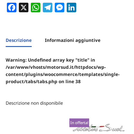
Facebook
X
WhatsApp
Telegram
Messenger
LinkedIn
Descrizione
Informazioni aggiuntive
Warning
: Undefined array key "title" in
/var/www/vhosts/motorsud.it/httpdocs/wp-
content/plugins/woocommerce/templates/single-
product/tabs/tabs.php
on line
38
Descrizione non disponibile
In offerta!