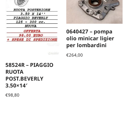
0640427 – pompa
olio minicar ligier
per lombardini
€
264,00
58524R – PIAGGIO
RUOTA
POST.BEVERLY
3.50×14′
€
98,80