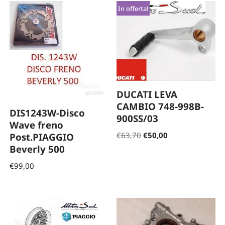
In offerta!
DUCATI LEVA
CAMBIO 748-998B-
DIS1243W-Disco
900SS/03
Wave freno
€
63,70
€
50,00
Post.PIAGGIO
Beverly 500
€
99,00