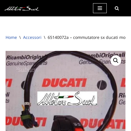
Vai
al
contenuto
Home
\
Accessori
\
65140072a – commutatore sx ducati monste