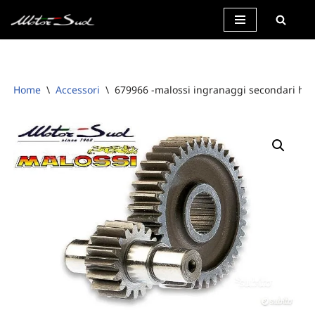
Vai
al
contenuto
Home
\
Accessori
\
679966 -malossi ingranaggi secondari htq 