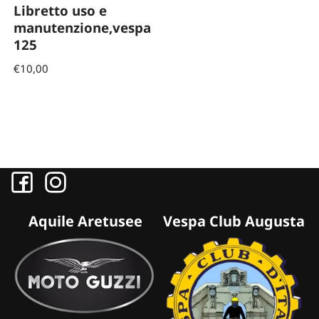
Libretto uso e
manutenzione,vespa
125
€
10,00
Aquile Aretusee
Vespa Club Augusta