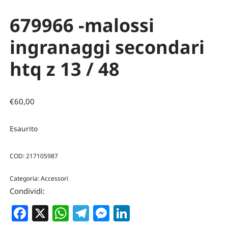
679966 -malossi
ingranaggi secondari
htq z 13 / 48
€
60,00
Esaurito
COD:
217105987
Categoria:
Accessori
Condividi:
Facebook
X
WhatsApp
Telegram
Messenger
LinkedIn