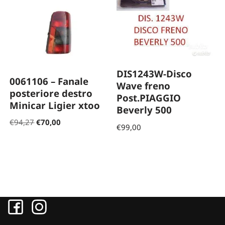
DIS1243W-Disco
0061106 – Fanale
Wave freno
posteriore destro
Post.PIAGGIO
Minicar Ligier xtoo
Beverly 500
€
94,27
€
70,00
€
99,00