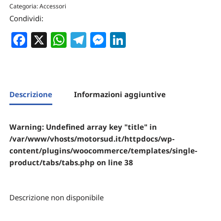
Categoria:
Accessori
Condividi:
Facebook
X
WhatsApp
Telegram
Messenger
LinkedIn
Descrizione
Informazioni aggiuntive
Warning
: Undefined array key "title" in
/var/www/vhosts/motorsud.it/httpdocs/wp-
content/plugins/woocommerce/templates/single-
product/tabs/tabs.php
on line
38
Descrizione non disponibile