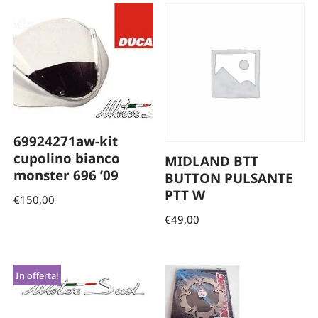
69924271aw-kit
cupolino bianco
MIDLAND BTT
monster 696 ’09
BUTTON PULSANTE
PTT W
€
150,00
€
49,00
In offerta!