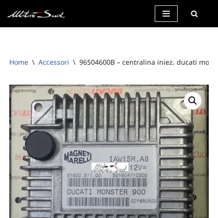
Vai
al
contenuto
Home
\
Accessori
\
96504600B – centralina iniez. ducati mons