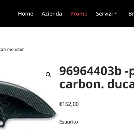
Home
Azienda
Promo
Servizi
B
cati monster
96964403b -
carbon. duc
€
152,00
Esaurito