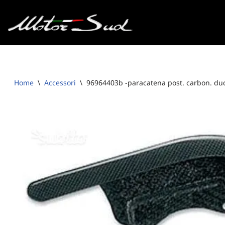
Vai
al
contenuto
Home
\
Accessori
\
96964403b -paracatena post. carbon. du