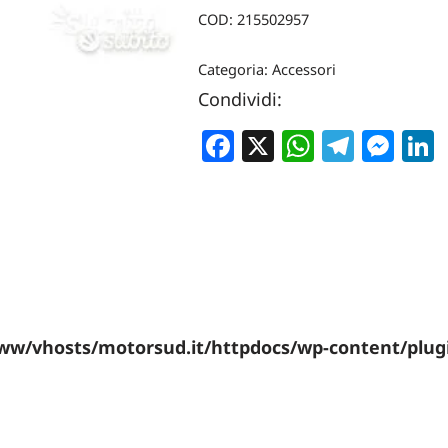
COD:
215502957
Categoria:
Accessori
Condividi:
Facebook
X
WhatsA
Teleg
Me
ww/vhosts/motorsud.it/httpdocs/wp-content/plu