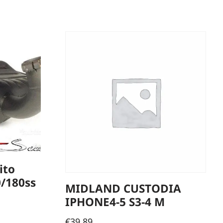
ito
0/180ss
MIDLAND CUSTODIA
IPHONE4-5 S3-4 M
€
39,89