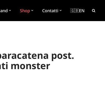
rand
Shop
Contatti
🇬🇧EN
paracatena post.
ati monster