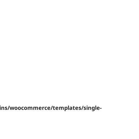
pp
ram
ssenger
LinkedIn
gins/woocommerce/templates/single-