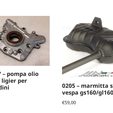
 – pompa olio
ligier per
0205 – marmitta s
ini
vespa gs160/gl16
€
59,00