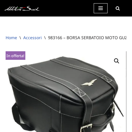
Vai
al
contenuto
Home
\
Accessori
\
983166 – BORSA SERBATOIO MOTO GUZZI 
In offerta!