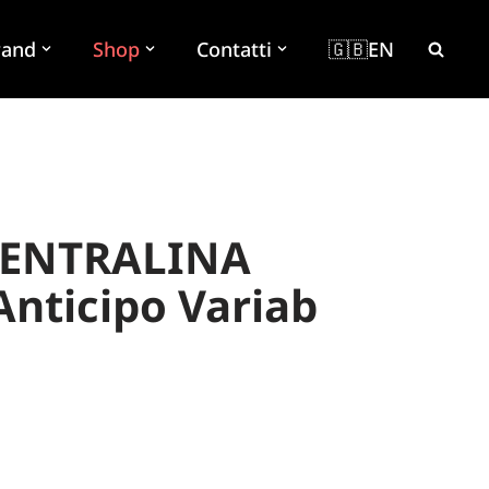
rand
Shop
Contatti
🇬🇧EN
 CENTRALINA
nticipo Variab