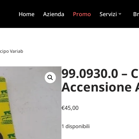
Home
Azienda
Promo
Servizi
B
cipo Variab
99.0930.0 –
Accensione A
€
45,00
1 disponibili