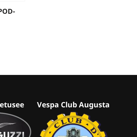
POD-
retusee
Vespa Club Augusta