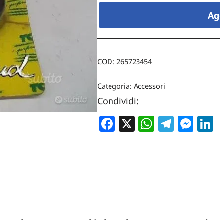
Ag
COD:
265723454
Categoria:
Accessori
Condividi:
Facebook
X
WhatsA
Teleg
Me