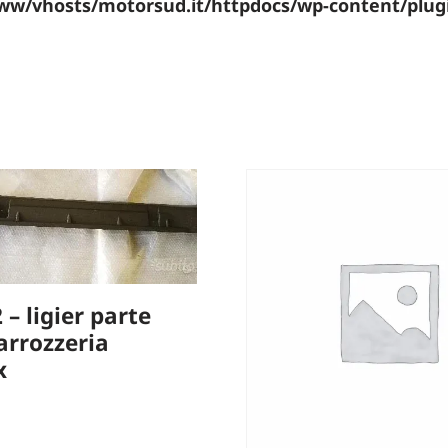
ww/vhosts/motorsud.it/httpdocs/wp-content/plu
 – ligier parte
arrozzeria
x