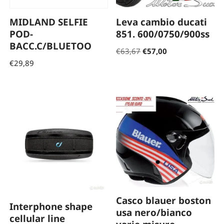
MIDLAND SELFIE
Leva cambio ducati
POD-
851. 600/0750/900ss
BACC.C/BLUETOO
€
63,67
€
57,00
€
29,89
Casco blauer boston
Interphone shape
usa nero/bianco
cellular line