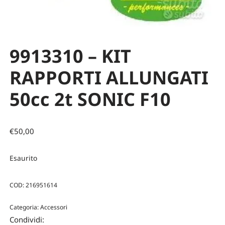
9913310 – KIT
RAPPORTI ALLUNGATI
50cc 2t SONIC F10
€
50,00
Esaurito
COD:
216951614
Categoria:
Accessori
Condividi: