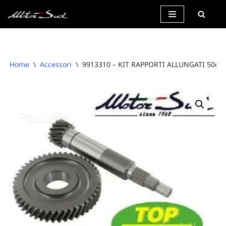
Vai
al
contenuto
Home
\
Accessori
\
9913310 – KIT RAPPORTI ALLUNGATI 50cc 