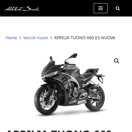
Vai
al
contenuto
Home
\
Veicoli nuovi
\
APRILIA TUONO 660 E5 NUOVA