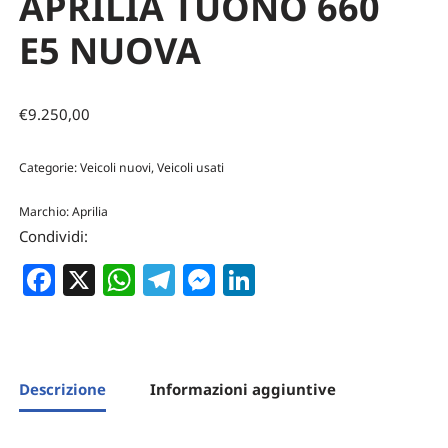
APRILIA TUONO 660
E5 NUOVA
€
9.250,00
Categorie:
Veicoli nuovi
,
Veicoli usati
Marchio:
Aprilia
Condividi:
Facebook
X
WhatsApp
Telegram
Messenger
LinkedIn
Descrizione
Informazioni aggiuntive