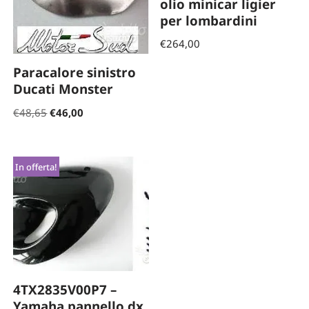
olio minicar ligier
per lombardini
€
264,00
Paracalore sinistro
Ducati Monster
€
48,65
€
46,00
In offerta!
4TX2835V00P7 –
Yamaha pannello dx