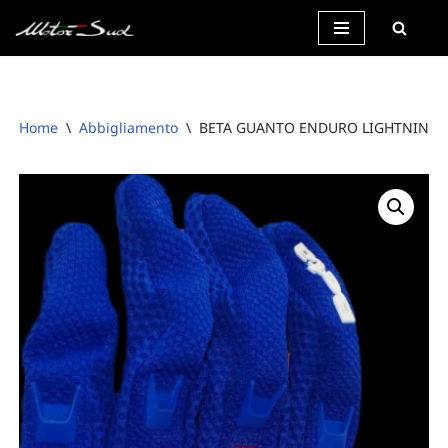
Vai
al
contenuto
Home
\
Abbigliamento
\
BETA GUANTO ENDURO LIGHTNING 