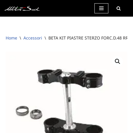
Vai
al
contenuto
Home
\
Accessori
\
BETA KIT PIASTRE STERZO FORC.D.48 RR4