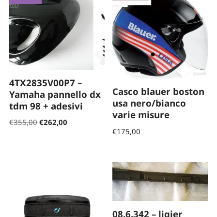
4TX2835V00P7 –
Casco blauer boston
Yamaha pannello dx
usa nero/bianco
tdm 98 + adesivi
varie misure
€
355,00
€
262,00
€
175,00
08.6.342 – ligier