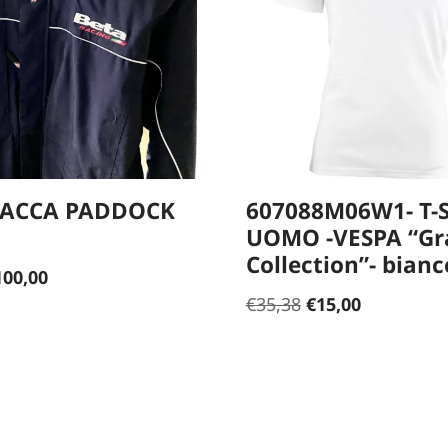
IACCA PADDOCK
607088M06W1- T-S
UOMO -VESPA “Gr
Collection”- bian
100,00
€
35,38
€
15,00