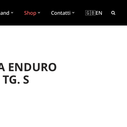
rand
Shop
Contatti
🇬🇧EN
IA ENDURO
TG. S