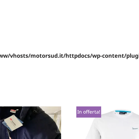
ww/vhosts/motorsud.it/httpdocs/wp-content/plu
In offerta!