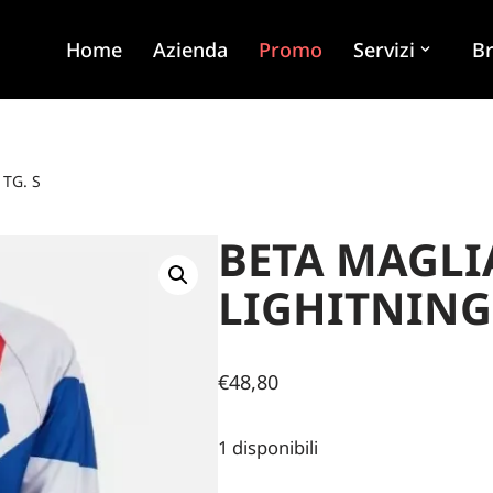
Home
Azienda
Promo
Servizi
B
TG. S
BETA MAGL
LIGHITNING 
€
48,80
1 disponibili