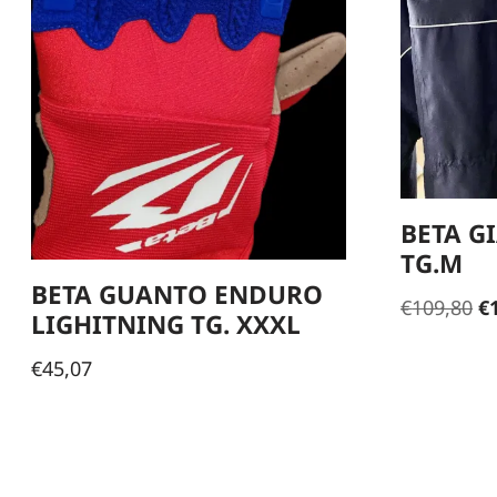
BETA G
TG.M
BETA GUANTO ENDURO
€
109,80
€
LIGHITNING TG. XXXL
€
45,07