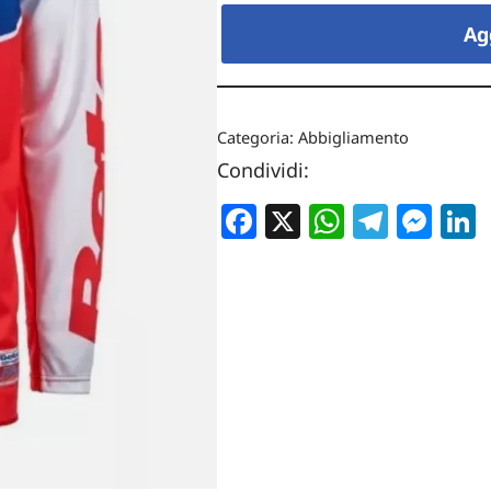
Ag
Categoria:
Abbigliamento
Condividi:
Facebook
X
WhatsA
Teleg
Me