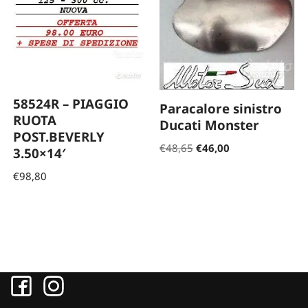
58524R – PIAGGIO
Paracalore sinistro
RUOTA
Ducati Monster
POST.BEVERLY
€
48,65
€
46,00
3.50×14′
€
98,80