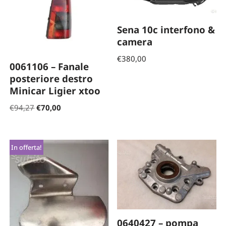
Sena 10c interfono &
camera
€
380,00
0061106 – Fanale
posteriore destro
Minicar Ligier xtoo
€
94,27
€
70,00
In offerta!
0640427 – pompa