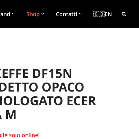
rand
Shop
Contatti
🇬🇧EN
IEFFE DF15N
DETTO OPACO
MOLOGATO ECER
A M
ile solo online!