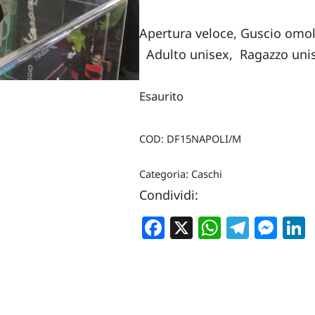
Apertura veloce, Guscio omolo
Adulto unisex, Ragazzo uni
Esaurito
COD:
DF15NAPOLI/M
Categoria:
Caschi
Condividi:
Facebook
X
WhatsA
Teleg
Me