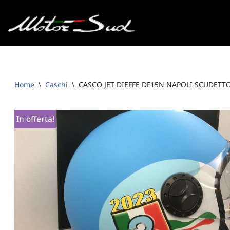
Vai
al
contenuto
Home
\
Caschi
\
CASCO JET DIEFFE DF15N NAPOLI SCUDET
In offerta!