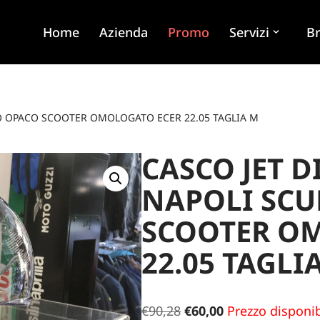
Home
Azienda
Promo
Servizi
B
TO OPACO SCOOTER OMOLOGATO ECER 22.05 TAGLIA M
CASCO JET D
NAPOLI SCU
SCOOTER O
22.05 TAGLI
€
90,28
€
60,00
Prezzo disponib