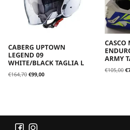
CASCO 
CABERG UPTOWN
ENDURO
LEGEND 09
ARMY T
WHITE/BLACK TAGLIA L
€
105,00
€
€
164,70
€
99,00