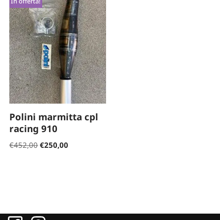
In offerta!
Polini marmitta cpl
racing 910
€
452,00
€
250,00