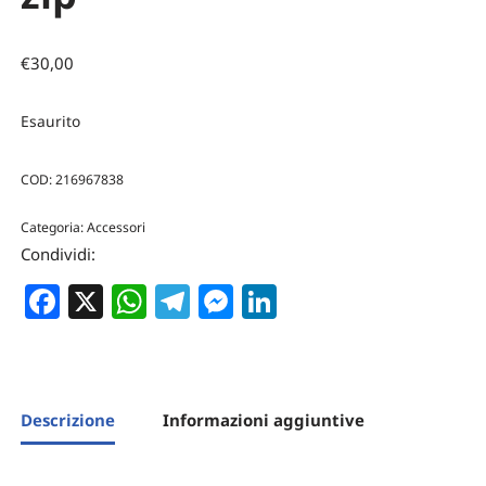
€
30,00
Esaurito
COD:
216967838
Categoria:
Accessori
Condividi:
Facebook
X
WhatsApp
Telegram
Messenger
LinkedIn
Descrizione
Informazioni aggiuntive