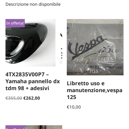
Descrizione non disponibile
In offerta!
4TX2835V00P7 –
Yamaha pannello dx
Libretto uso e
tdm 98 + adesivi
manutenzione,vespa
125
€
355,00
€
262,00
€
10,00