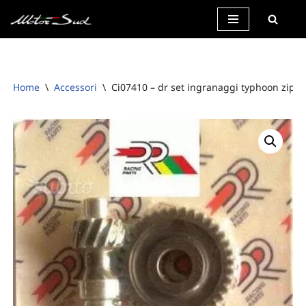
Vai
al
contenuto
Home
\
Accessori
\
Ci07410 – dr set ingranaggi typhoon zip