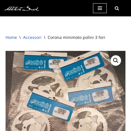
Vai
al
contenuto
Home
\
Accessori
\
Corona minimoto polini 3 fori