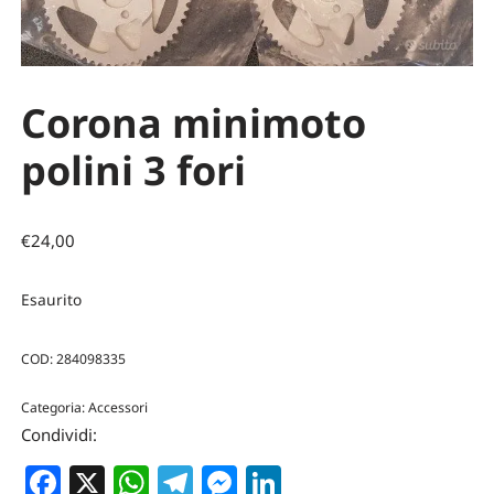
Corona minimoto
polini 3 fori
€
24,00
Esaurito
COD:
284098335
Categoria:
Accessori
Condividi:
Facebook
X
WhatsApp
Telegram
Messenger
LinkedIn