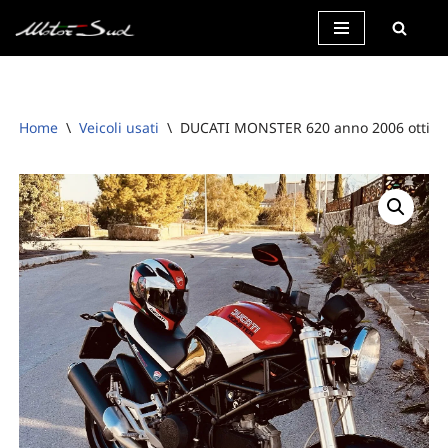
Vai
al
contenuto
Home
\
Veicoli usati
\
DUCATI MONSTER 620 anno 2006 ottime