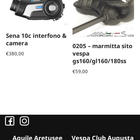
Sena 10c interfono &
camera
0205 – marmitta sito
vespa
€
380,00
gs160/gl160/180ss
€
59,00
Aquile Aretusee
Vespa Club Augusta