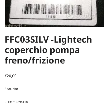
FFC03SILV -Lightech
coperchio pompa
freno/frizione
€
20,00
Esaurito
COD:
216394118