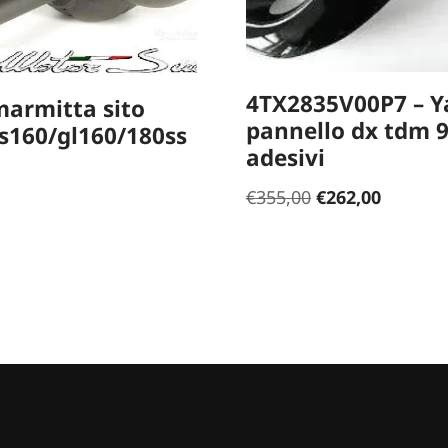
4TX2835V00P7 – 
marmitta sito
pannello dx tdm 9
s160/gl160/180ss
adesivi
€
355,00
€
262,00