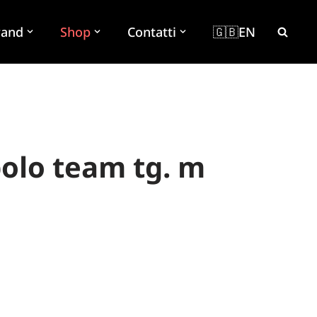
rand
Shop
Contatti
🇬🇧EN
olo team tg. m