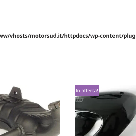
ww/vhosts/motorsud.it/httpdocs/wp-content/plu
In offerta!