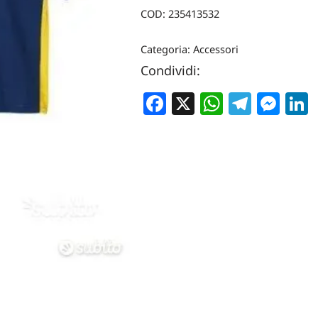
COD:
235413532
Categoria:
Accessori
Condividi:
Facebook
X
WhatsA
Teleg
Me