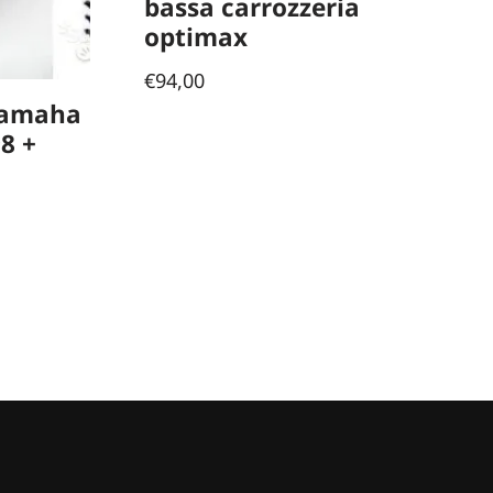
bassa carrozzeria
optimax
€
94,00
Yamaha
8 +