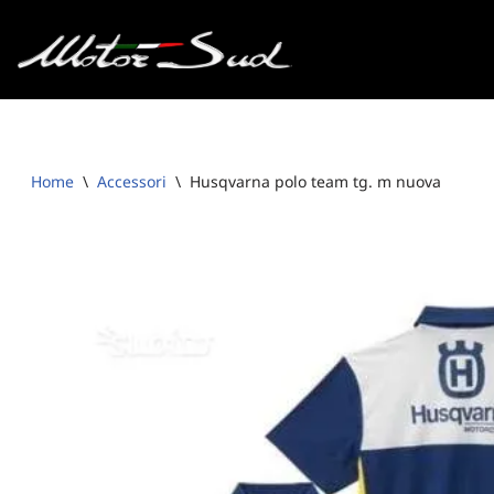
Vai
al
contenuto
Home
\
Accessori
\
Husqvarna polo team tg. m nuova