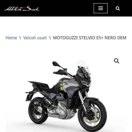
Vai
al
contenuto
Home
\
Veicoli usati
\
MOTOGUZZI STELVIO E5+ NERO DEMO 