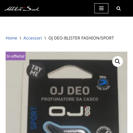
Vai
al
contenuto
Home
\
Accessori
\
OJ DEO-BLISTER FASHION/SPORT
In offerta!