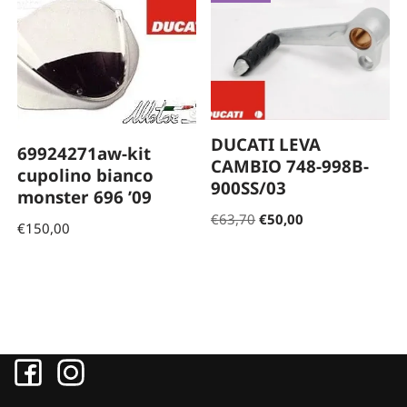
DUCATI LEVA
69924271aw-kit
CAMBIO 748-998B-
cupolino bianco
900SS/03
monster 696 ’09
€
63,70
€
50,00
€
150,00