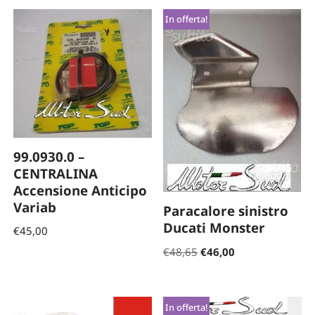
In offerta!
99.0930.0 –
CENTRALINA
Accensione Anticipo
Variab
Paracalore sinistro
Ducati Monster
€
45,00
€
48,65
€
46,00
In offerta!