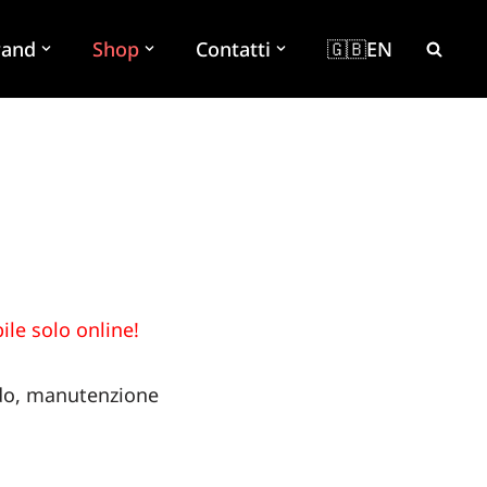
rand
Shop
Contatti
🇬🇧EN
ile solo online!
ando, manutenzione