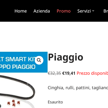
Home
Azienda
Promo
Servizi
B
Piaggio
€
32,35
€
19,41
Prezzo disponib
Cinghia, rulli, pattini, tagli
Esaurito