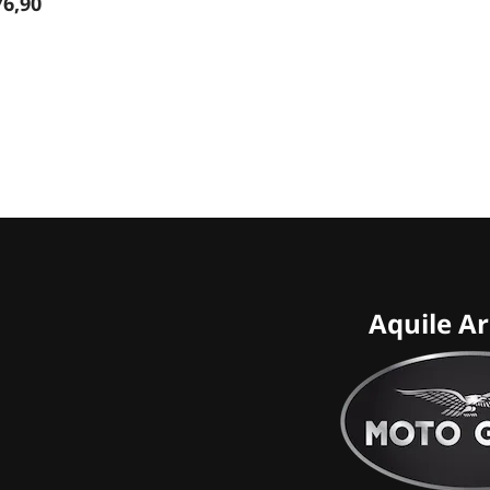
76,90
Aquile A