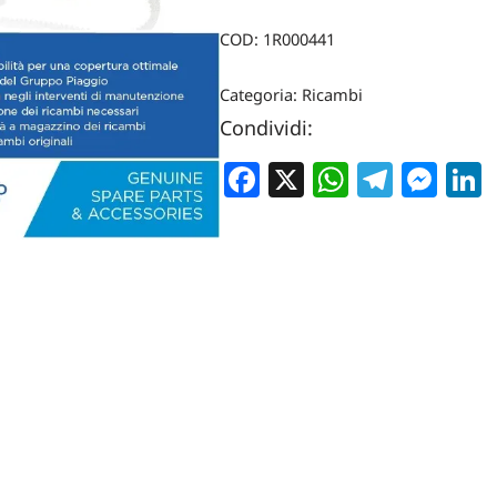
COD:
1R000441
Categoria:
Ricambi
Condividi:
Facebook
X
WhatsA
Teleg
Me