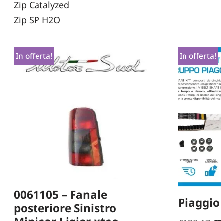
Zip Catalyzed
Zip SP H2O
In offerta!
In offerta!
0061105 – Fanale
Piaggio
posteriore Sinistro