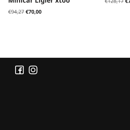
Minicar Ligier xtoo
€
128,17
€
€
94,27
€
70,00