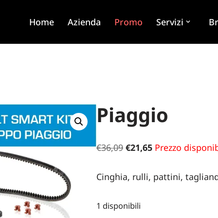
Home
Azienda
Promo
Servizi
B
Piaggio
€
36,09
€
21,65
Prezzo disponib
Cinghia, rulli, pattini, tagli
1 disponibili