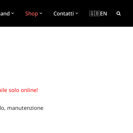
rand
Shop
Contatti
🇬🇧EN
ile solo online!
ando, manutenzione