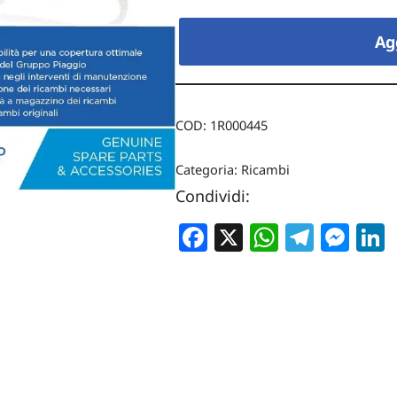
Ag
COD:
1R000445
Categoria:
Ricambi
Condividi:
Facebook
X
WhatsA
Teleg
Me