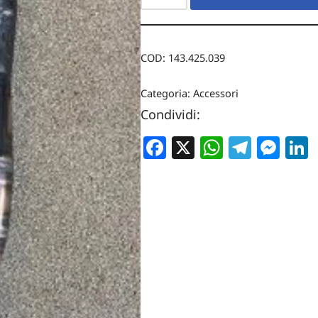
COD:
143.425.039
Categoria:
Accessori
Condividi:
Facebook
X
WhatsA
Teleg
Me