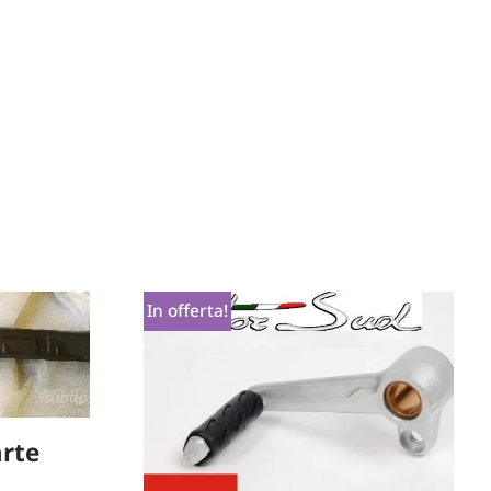
In offerta!
arte