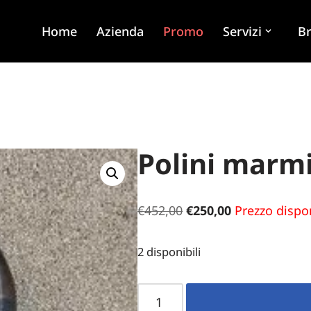
Home
Azienda
Promo
Servizi
B
Polini marmi
€
452,00
€
250,00
Prezzo dispon
2 disponibili