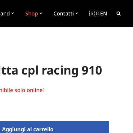
rand
Shop
Contatti
🇬🇧EN
tta cpl racing 910
ibile solo online!
Aggiungi al carrello