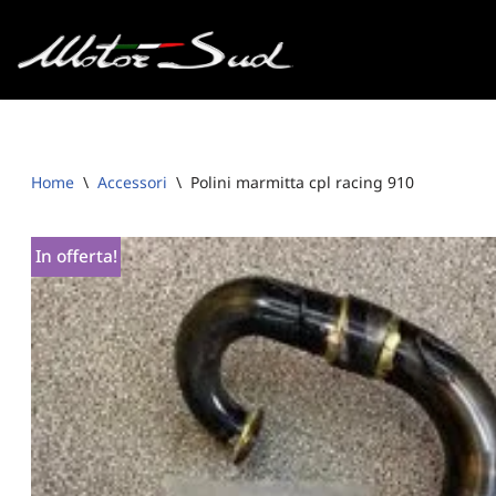
Vai
al
contenuto
Home
\
Accessori
\
Polini marmitta cpl racing 910
In offerta!