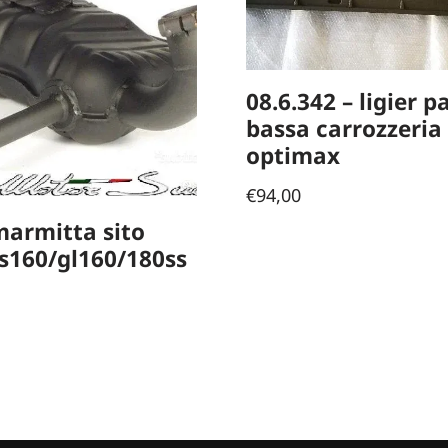
08.6.342 – ligier p
bassa carrozzeria
optimax
€
94,00
marmitta sito
s160/gl160/180ss