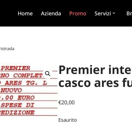
Home
Azienda
Promo
Servizi
B
ristrada
Premier int
casco ares f
€
20,00
Esaurito