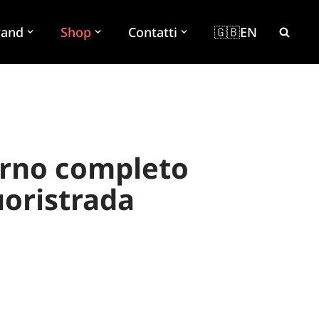
rand
Shop
Contatti
🇬🇧EN
erno completo
uoristrada