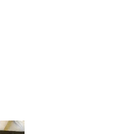
pp
ram
ssenger
LinkedIn