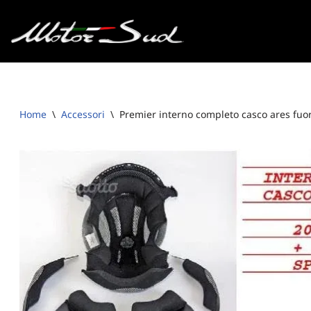
Vai
al
contenuto
Home
\
Accessori
\
Premier interno completo casco ares fuo