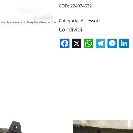
COD:
224034632
Categoria:
Accessori
Condividi:
Facebook
X
WhatsA
Teleg
Me