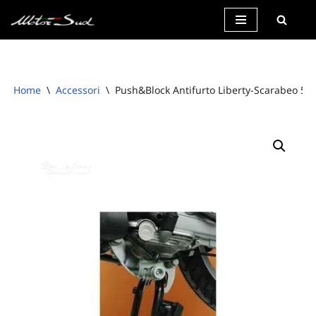
Vai
al
contenuto
Home
\
Accessori
\
Push&Block Antifurto Liberty-Scarabeo 50