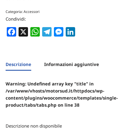
Categoria:
Accessori
Condividi:
Facebook
X
WhatsApp
Telegram
Messenger
LinkedIn
Descrizione
Informazioni aggiuntive
Warning
: Undefined array key "title" in
/var/www/vhosts/motorsud.it/httpdocs/wp-
content/plugins/woocommerce/templates/single-
product/tabs/tabs.php
on line
38
Descrizione non disponibile