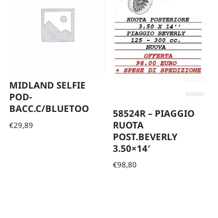
MIDLAND SELFIE
POD-
BACC.C/BLUETOO
58524R – PIAGGIO
RUOTA
€
29,89
POST.BEVERLY
3.50×14′
€
98,80