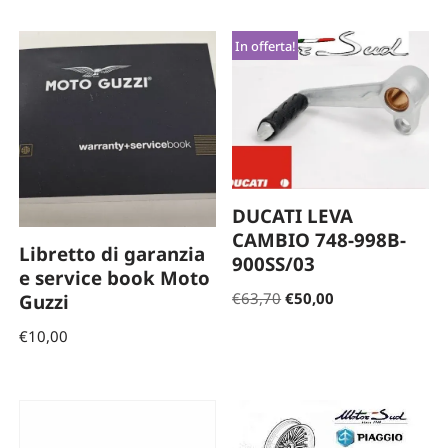
In offerta!
DUCATI LEVA
CAMBIO 748-998B-
Libretto di garanzia
900SS/03
e service book Moto
€
63,70
€
50,00
Guzzi
€
10,00