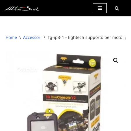
Vai
al
contenuto
Home
\
Accessori
\
Tg-ip3-4 – lightech supporto per moto iph