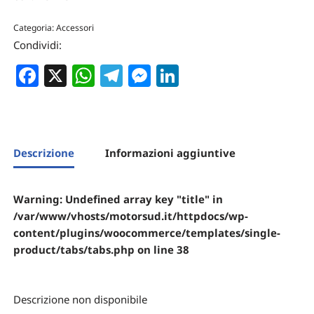
Categoria:
Accessori
Condividi:
Facebook
X
WhatsApp
Telegram
Messenger
LinkedIn
Descrizione
Informazioni aggiuntive
Warning
: Undefined array key "title" in
/var/www/vhosts/motorsud.it/httpdocs/wp-
content/plugins/woocommerce/templates/single-
product/tabs/tabs.php
on line
38
Descrizione non disponibile