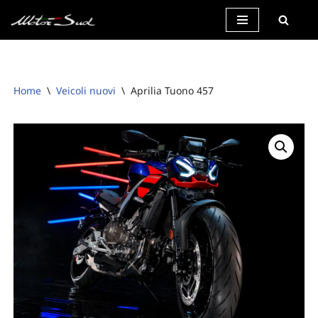
Vai
al
contenuto
Home
\
Veicoli nuovi
\
Aprilia Tuono 457