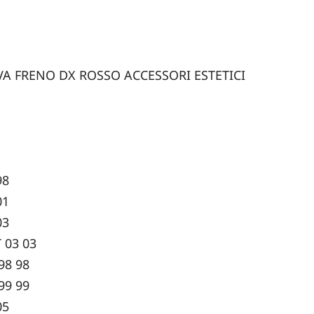
VA FRENO DX ROSSO ACCESSORI ESTETICI
98
01
03
 03 03
98 98
99 99
05