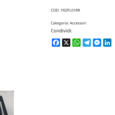
COD:
Y02PL01RR
Categoria:
Accessori
Condividi:
Facebook
X
WhatsA
Teleg
Me