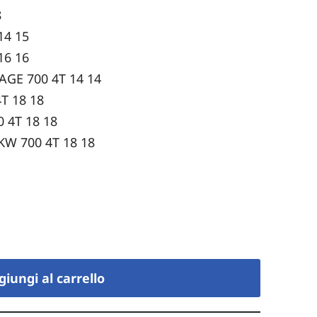
8
14 15
16 16
GE 700 4T 14 14
T 18 18
 4T 18 18
W 700 4T 18 18
giungi al carrello