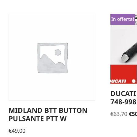
In offerta!
DUCATI
748-998
MIDLAND BTT BUTTON
€
63,70
€
5
PULSANTE PTT W
€
49,00